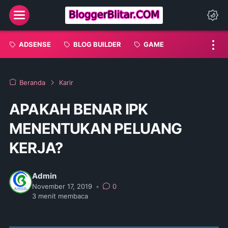
Menu
Da
ADSENSE
BLOG BUILDER
GAME
Beranda
Karir
APAKAH BENAR IPK
MENENTUKAN PELUANG
KERJA?
Admin
November 17, 2019
•
0
3
menit membaca