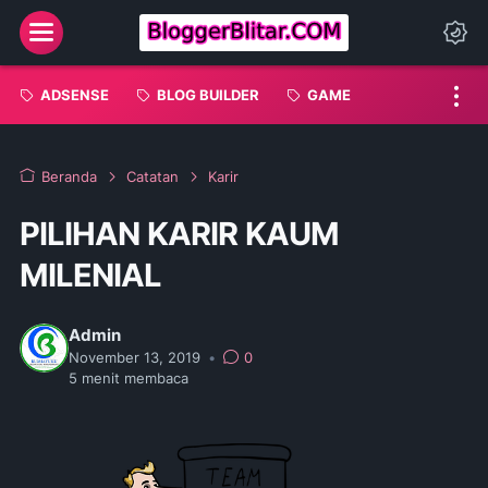
Menu
Da
ADSENSE
BLOG BUILDER
GAME
Beranda
Catatan
Karir
PILIHAN KARIR KAUM
MILENIAL
Admin
November 13, 2019
•
0
5
menit membaca