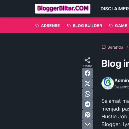
DISCLAIMER
ADSENSE
BLOG BUILDER
GAME
Beranda
Blog i
Admin
Desemb
Selamat ma
menjadi pa
Hustle Job
Blogger. Iy