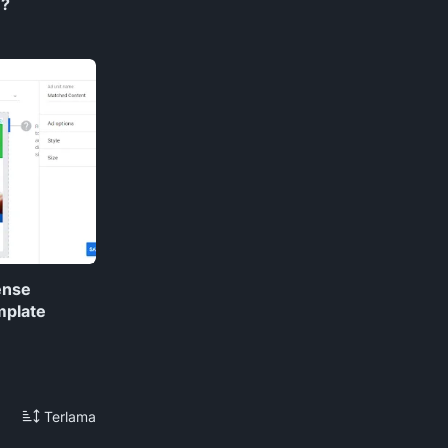
 ?
ense
mplate
Terlama