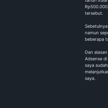
tahun itula
Rp500.000,
tersebut.
Sebetulnya
namun sepe
beberapa 
Dan alasan
Adsense di
saya sudah 
melanjutka
saya.