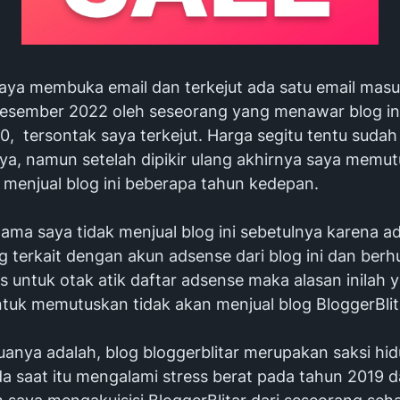
saya membuka email dan terkejut ada satu email mas
Desember 2022 oleh seseorang yang menawar blog in
0, tersontak saya terkejut. Harga segitu tentu suda
ya, namun setelah dipikir ulang akhirnya saya memu
k menjual blog ini beberapa tahun kedepan.
ama saya tidak menjual blog ini sebetulnya karena a
g terkait dengan akun adsense dari blog ini dan ber
 untuk otak atik daftar adsense maka alasan inilah 
ntuk memutuskan tidak akan menjual blog BloggerBlita
uanya adalah, blog bloggerblitar merupakan saksi hi
a saat itu mengalami stress berat pada tahun 2019 