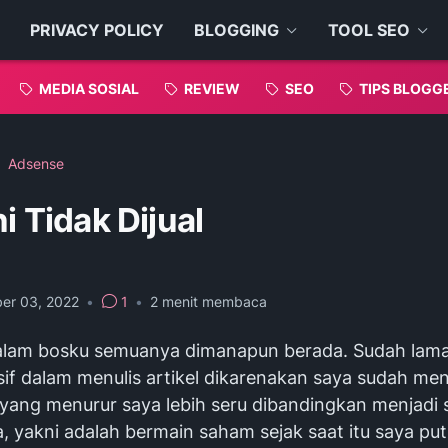
PRIVACY POLICY
BLOGGING
TOOL SEO
MEDIA SOSIAL
REVIEW
SEO
TIPS BLOGG
Adsense
ni Tidak Dijual
er 03, 2022
•
1
•
2
menit membaca
lam bosku semuanya dimanapun berada. Sudah lama
sif dalam menulis artikel dikarenakan saya sudah m
 yang menurur saya lebih seru dibandingkan menjadi
a, yakni adalah bermain saham sejak saat itu saya pu