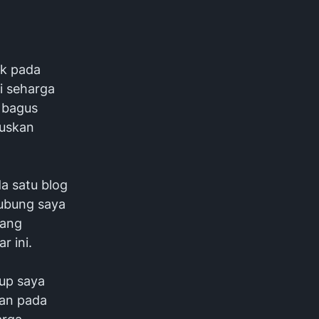
uk pada
i seharga
h bagus
tuskan
da satu blog
hubung saya
yang
r ini.
dup saya
dan pada