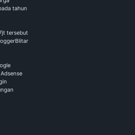
arga
pada tahun
jt tersebut
oggerBlitar
ogle
n Adsense
gin
ungan