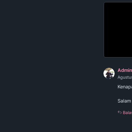
Admi
Agustu
Kenapa
Salam
Bala