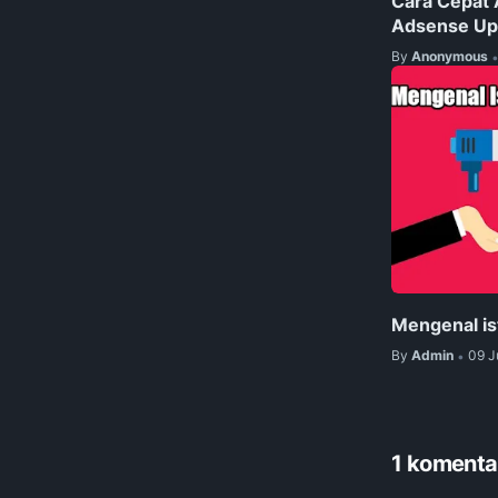
Cara Cepat 
Adsense Up
By
Anonymous
Mengenal ist
By
Admin
09 J
•
1 komenta