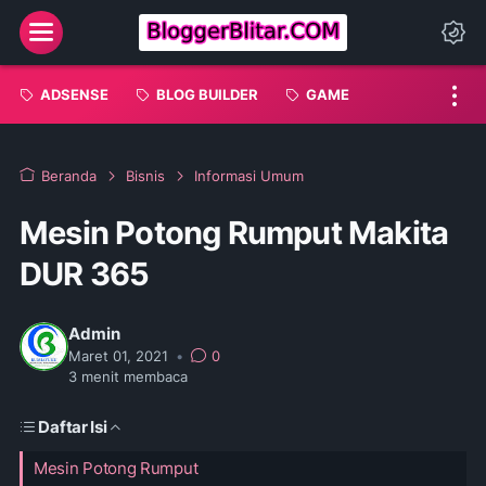
Menu
Da
ADSENSE
BLOG BUILDER
GAME
Beranda
Bisnis
Informasi Umum
Mesin Potong Rumput Makita
DUR 365
Admin
Maret 01, 2021
•
0
3
menit membaca
Daftar Isi
Mesin Potong Rumput