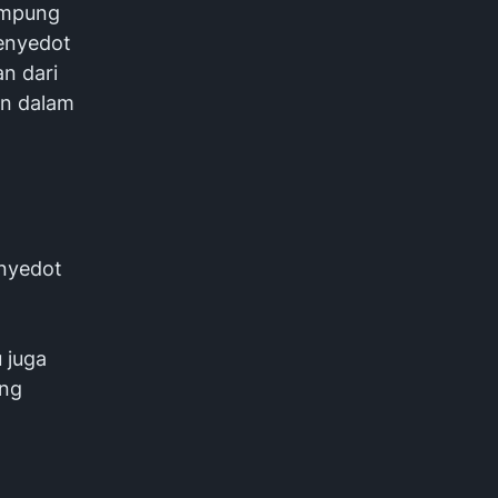
nampung
enyedot
an dari
an dalam
nyedot
.
.
 juga
ang