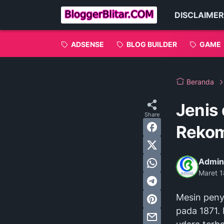
DISCLAIMER
ADSENSE
BLOG BUILDER
GAME
Beranda
Jenis
Rekom
Admin
Maret 1
Mesin peny
pada 1871.