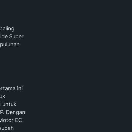
paling
lde Super
 puluhan
rtama ini
tuk
n untuk
P. Dengan
 Motor EC
 sudah