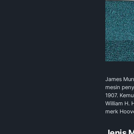
James Murr
mesin peny
1907. Kemud
William H.
merk Hoove
Jenis 