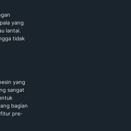
ngan
epala yang
 lantai.
ngga tidak
mesin yang
ang sangat
entuk
yang bagian
fitur pre-