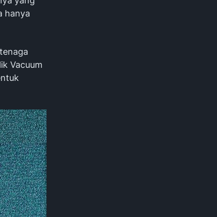
nya yang
a hanya
rtenaga
ilik Vacuum
entuk