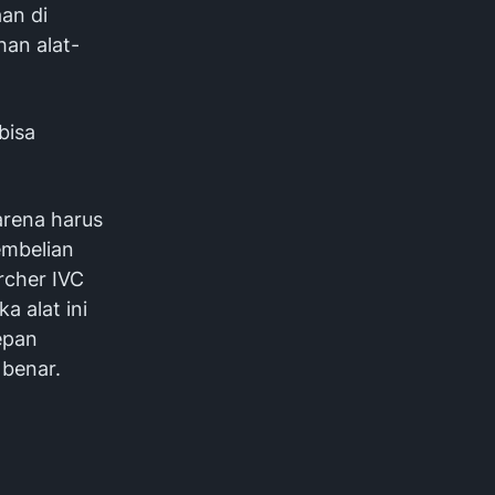
an di
han alat-
bisa
arena harus
embelian
rcher IVC
a alat ini
epan
benar.