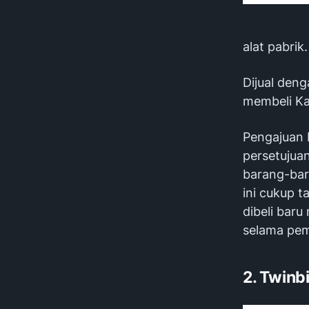
alat pabrik.
Dijual den
membeli Ka
Pengajuan b
persetujua
barang-bara
ini cukup t
dibeli baru
selama pem
2. Twinb