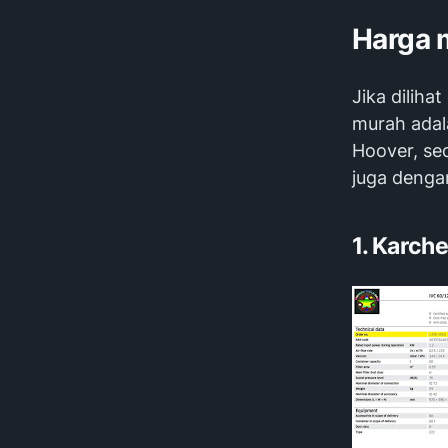
Harga 
Jika diliha
murah adal
Hoover, se
juga denga
1. Karch