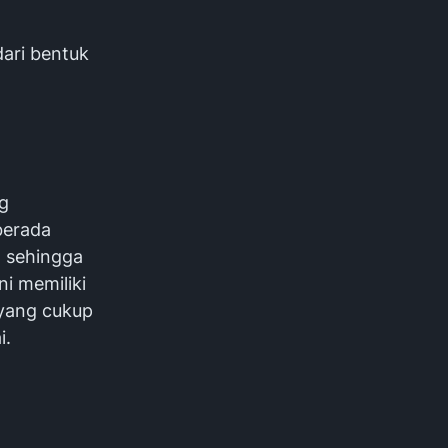
ari bentuk
g
berada
 sehingga
i memiliki
 yang cukup
i.