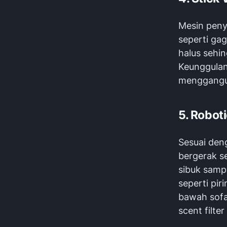
Mesin peny
seperti ga
halus sehi
Keunggulan
menggang
5. Robot
Sesuai den
bergerak s
sibuk samp
seperti pi
bawah sofa 
scent filt