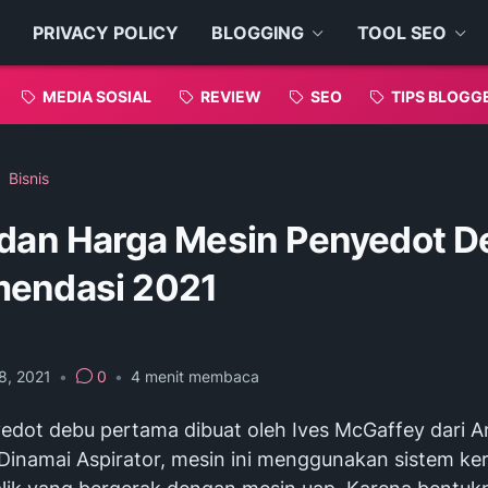
PRIVACY POLICY
BLOGGING
TOOL SEO
MEDIA SOSIAL
REVIEW
SEO
TIPS BLOGG
Bisnis
 dan Harga Mesin Penyedot 
endasi 2021
8, 2021
•
0
•
4
menit membaca
edot debu pertama dibuat oleh Ives McGaffey dari A
 Dinamai Aspirator, mesin ini menggunakan sistem ke