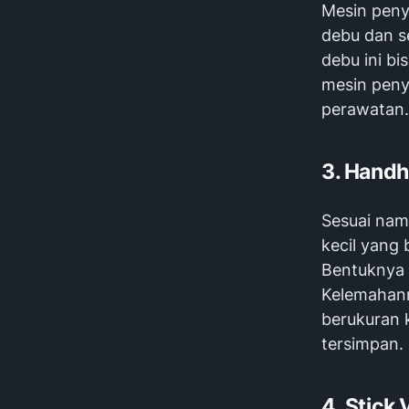
Mesin peny
debu dan s
debu ini bi
mesin peny
perawatan
3. Hand
Sesuai nam
kecil yang
Bentuknya 
Kelemahann
berukuran 
tersimpan.
4. Stick