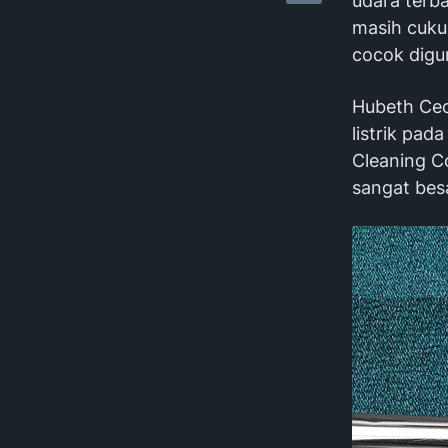
udara terb
masih cuku
cocok digu
Hubeth Cec
listrik pad
Cleaning Co
sangat bes