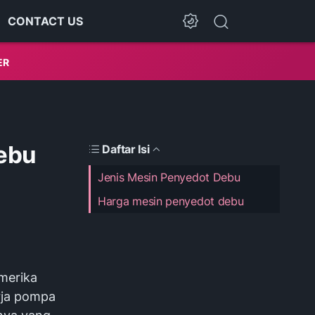
CONTACT US
Dark Mode
ER
Debu
Daftar Isi
Jenis Mesin Penyedot Debu
Harga mesin penyedot debu
merika
rja pompa