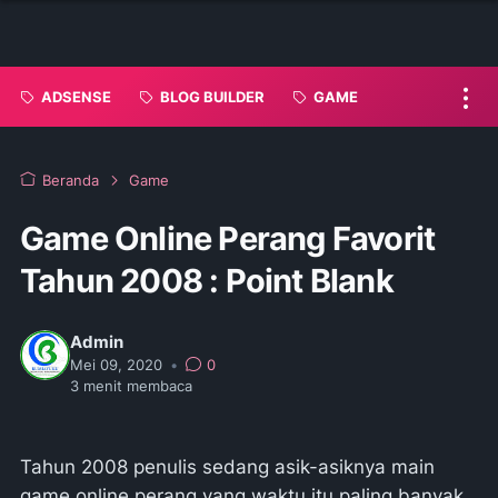
ADSENSE
BLOG BUILDER
GAME
Beranda
Game
Game Online Perang Favorit
Tahun 2008 : Point Blank
Admin
Mei 09, 2020
•
0
3
menit membaca
Tahun 2008 penulis sedang asik-asiknya main
game online perang yang waktu itu paling banyak