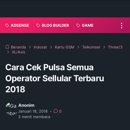
ADSENSE
BLOG BUILDER
GAME
Beranda
Indosat
Kartu GSM
Telkomsel
Three/3
XL/Axis
Cara Cek Pulsa Semua
Operator Sellular Terbaru
2018
Anonim
Januari 18, 2018
•
0
2
menit membaca