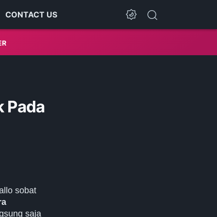
CONTACT US
Dark Mode
ER
k Pada
allo sobat
ra
gsung saja