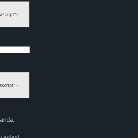
vascript">
ascript">
anda.
 gatget,