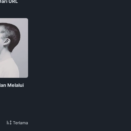
ari URL
an Melalui
Terlama