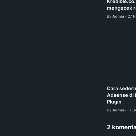
Kredible.co
mengecek r
By
Admin
27 N
•
Cara seder
Adsense di 
Plugin
By
Admin
11 D
•
2 komenta