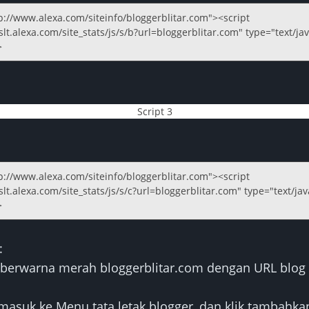
p://www.alexa.com/siteinfo/
bloggerblitar.com
"><script
slt.alexa.com/site_stats/js/s/b?url=
bloggerblitar.com
" type="text/ja
>
Script 3
p://www.alexa.com/siteinfo/
bloggerblitar.com
"><script
slt.alexa.com/site_stats/js/s/c?url=
bloggerblitar.com
" type="text/jav
>
:
 berwarna merah
bloggerblitar.com
dengan URL blog 
masuk ke Menu tata letak blogger, dan klik tambahkan