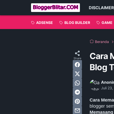
DISCLAIMER
ADSENSE
BLOG BUILDER
GAME
Beranda
Cara 
Blog 
Anoni
Juli 23
Cara Memas
blogger sem
Memasang 