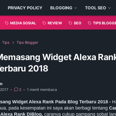
PRIVACY POLICY
BLOGGING
TOOL SEO
MEDIA SOSIAL
REVIEW
SEO
TIPS BLOGG
Tips
Tips Blogger
Memasang Widget Alexa Ran
Terbaru 2018
m
, 2017
•
2
•
1
menit membaca
ang Widget Alexa Rank Pada Blog Terbaru 2018
-
H
ua, pada kesempatan ini saya akan berbagi tentang
Ca
Alexa Rank DiBlog,
caranya cukup gampang sobat lan