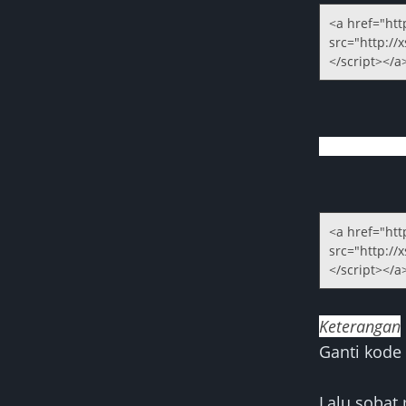
<a href="htt
src="http://x
</script></a
<a href="htt
src="http://x
</script></a
Keterangan
Ganti kode
Lalu sobat 