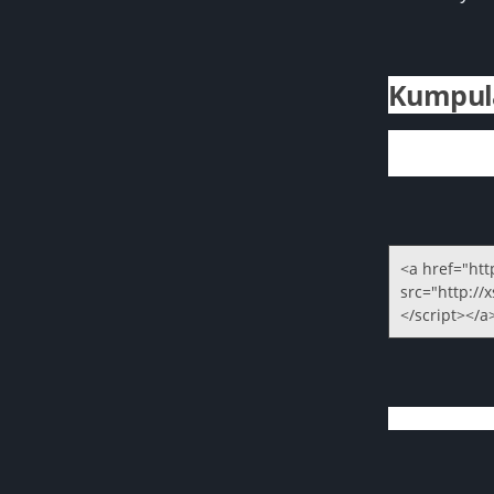
Kumpula
<a href="htt
src="http://x
</script></a