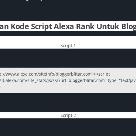
n Kode Script Alexa Rank Untuk Blo
Script 1
p://www.alexa.com/siteinfo/
bloggerblitar.com
"><script
slt.alexa.com/site_stats/js/s/a?url=
bloggerblitar.com
" type="text/ja
>
Script 2