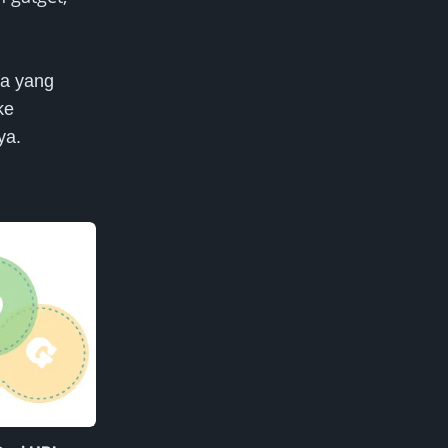
pa yang
ke
ya.