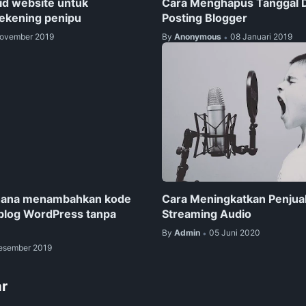
.id website untuk
Cara Menghapus Tanggal D
ekening penipu
Posting Blogger
ovember 2019
By
Anonymous
08 Januari 2019
•
hana menambahkan kode
Cara Meningkatkan Penjual
blog WordPress tanpa
Streaming Audio
By
Admin
05 Juni 2020
•
esember 2019
r