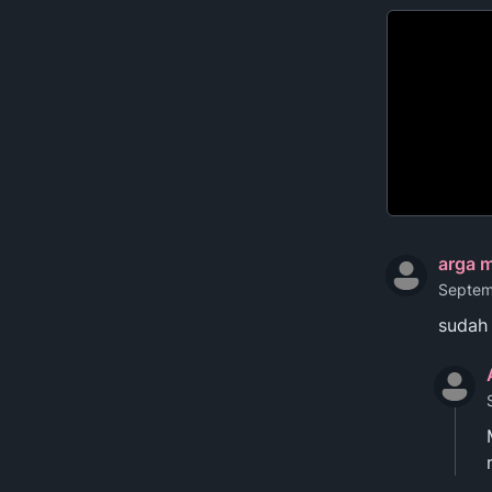
arga m
Septem
sudah 