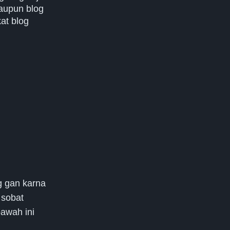
aupun blog
kat blog
g gan karna
 sobat
awah ini